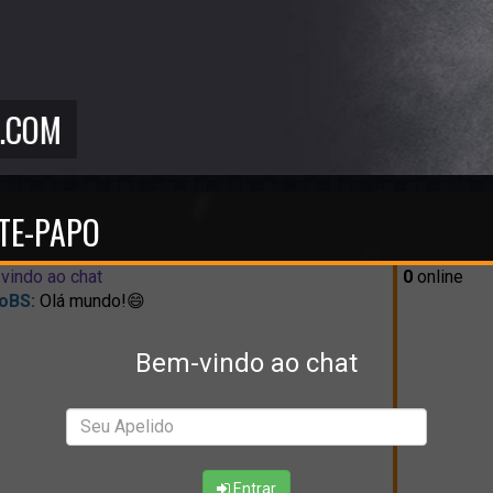
TE-PAPO
vindo ao chat
0
online
oBS:
Olá mundo!😄
Bem-vindo ao chat
Entrar