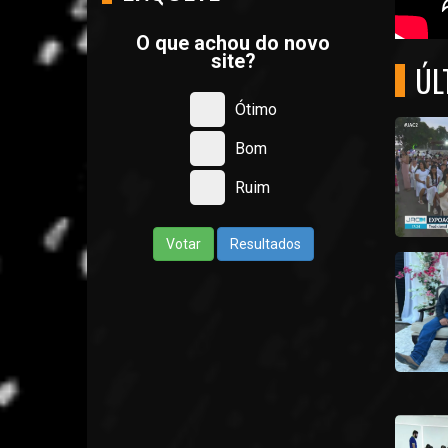
O que achou do novo
site?
ÚL
Ótimo
Bom
Ruim
Votar
Resultados