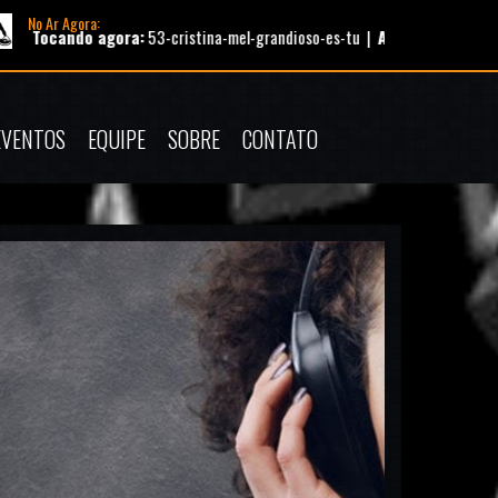
No Ar Agora:
 agora:
53-cristina-mel-grandioso-es-tu |
Apresentador:
AutoDJ |
Prog
EVENTOS
EQUIPE
SOBRE
CONTATO