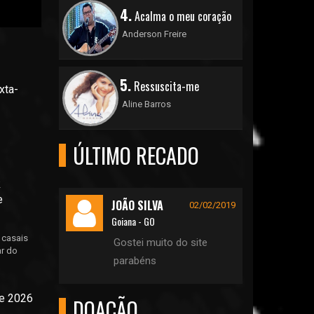
4.
Acalma o meu coração
Anderson Freire
5.
Ressuscita-me
xta-
Aline Barros
ÚLTIMO RECADO
k
e
JOÃO SILVA
02/02/2019
Goiana - GO
 casais
Gostei muito do site
ar do
parabéns
de 2026
DOAÇÃO