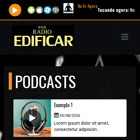
No Ar Agora:
Tocando agora:
No Temp
ASTS
IAS
IA
DOS
PODCASTS
RAMAÇÃO
TOS
Exemplo 1
E
05/08/2026
E
Lorem ipsum dolor sit amet,
consectetur adipisicin...
ATO