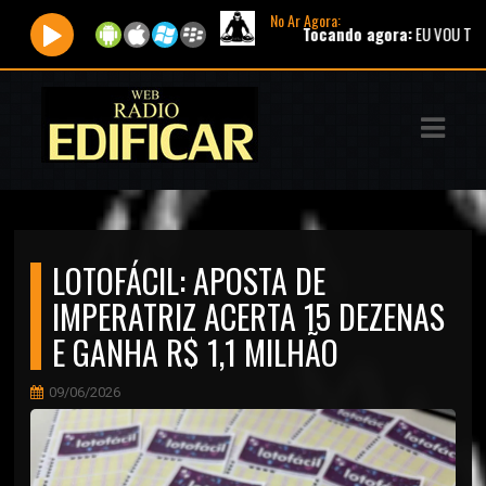
No Ar Agora:
Tocando agora:
EU VOU TESTEM
ASTS
IAS
IA
DOS
LOTOFÁCIL: APOSTA DE
RAMAÇÃO
IMPERATRIZ ACERTA 15 DEZENAS
TOS
E GANHA R$ 1,1 MILHÃO
E
09/06/2026
E
ATO