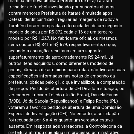
mantida até nova decisão Prefeitura de Piraju afasta
treinador de futebol investigado por supostos abusos
contra menores Prefeitura de Itararé é multada após
Cetesb identificar 'lixão' irregular às margens de rodovia
Também foram compradas oito unidades de um segundo
modelo de pneu por R$ 872 cada e 16 de um terceiro
modelo por R$ 1.227. No fabricante oficial, os mesmos
itens custam R$ 341 e R$ 679, respectivamente, o que,
segundo a apuração, resultaria em um suposto
superfaturamento de aproximadamente R$ 24 mil. Já
outros itens adquiridos, como diferentes modelos de
pneus, câmaras de ar e bicos para rodas, não tiveram suas
especificações informadas nas notas de empenho da
prefeitura, obtidas pelo g1, o que inviabilizou a comparação
de preços. Pedido de abertura de CEI Devido à situação, os
vereadores Luciano Toledo (União Brasil), Daniela Farias
(MDB), Jô da Sacola (Republicanos) e Felipe Rocha (PL)
votaram a favor do pedido de abertura de uma Comissão
Especial de Investigação (CEI). No entanto, a solicitação
foi recusada por 5 a 4, enquanto um vereador estava
ausente. Em resposta aos vereadores, a Controladoria da
prefeitura afirmou que abriu um processo administrativo