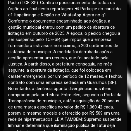
Paulo (TCE-SP). Confira o posicionamento de todos os
órgãos ao final desta reportagem. 📲 Participe do canal do
g1 Itapetininga e Região no WhatsApp Agora no g1
Conforme o documento encaminhado aos órgãos, a
gestão municipal entrou com um pedido de abertura de
licitação em outubro de 2025. À época, o pedido chegou a
ser suspenso pelo TCE-SP, que impôs que a empresa
fornecedora estivesse, no máximo, a 200 quilômetros de
distância do município. A medida foi derrubada após a
gestão apresentar um recurso, que foi acatado pela
Justiça. A partir disso, a prefeitura conseguiu, no mês
seguinte, a abertura da licitação, que foi colocada em
caráter emergencial por um período de 12 meses, e fechou
contrato com uma empresa sediada em Guarulhos (SP).
No entanto, a denúncia aponta divergências nos itens
comprados pela prefeitura. Entre eles, segundo o Portal da
Transparência do município, está a aquisição de 20 pneus
de uma marca específica no valor de R$ 1.060,42 cada,
porém, o mesmo modelo é oferecido por R$ 509 em uma
rede de hipermercados. LEIA TAMBÉM: Supremo suspende
liminar e determina que iluminação pública de Tatuí seja