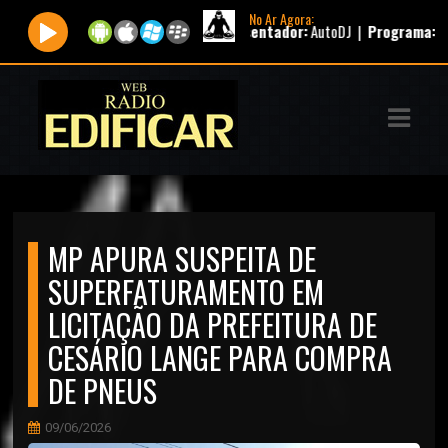
No Ar Agora:
pirito Santo Charles Veloso |
Apresentador:
AutoDJ |
Programa:
Piloto A
ASTS
IAS
IA
DOS
MP APURA SUSPEITA DE
RAMAÇÃO
SUPERFATURAMENTO EM
TOS
LICITAÇÃO DA PREFEITURA DE
CESÁRIO LANGE PARA COMPRA
E
DE PNEUS
E
09/06/2026
ATO