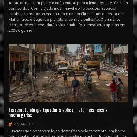
Anote aí: mais um planeta anão entrou para a lista dos que têm luas
conhecidas. Com a ajuda inestimável do Telescópio Espacial
Hubble, astrônomos encontraram um satélite natural ao redor de
Makemake, o segundo planeta anão mais brilhante. O primeiro,
claro, você conhece: Plutão.Makemake foi descoberto apenas em
2005 e ganho...
Terremoto obriga Equador a aplicar reformas fiscais
postergadas
27/04/2016
Funcionários observam lojas destruídas pelo terremoto, em bairro
comercial de Portoviejo, no EquadorMesmo antes do terremoto, as